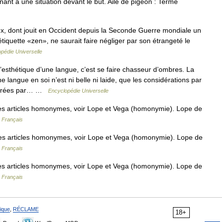
nt à une situation devant le but. Aile de pigeon : Terme
ux, dont jouit en Occident depuis la Seconde Guerre mondiale un
étiquette «zen», ne saurait faire négliger par son étrangeté le
pédie Universelle
’esthétique d’une langue, c’est se faire chasseur d’ombres. La
langue en soi n’est ni belle ni laide, que les considérations par
inspirées par… …
Encyclopédie Universelle
s articles homonymes, voir Lope et Vega (homonymie). Lope de
n Français
s articles homonymes, voir Lope et Vega (homonymie). Lope de
n Français
s articles homonymes, voir Lope et Vega (homonymie). Lope de
n Français
ique
,
RÉCLAME
18+