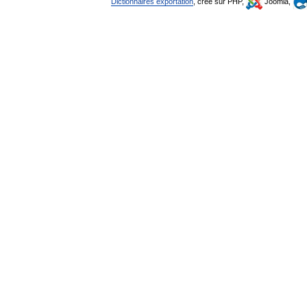
Dictionnaires exportation
, créé sur PHP,
Joomla,