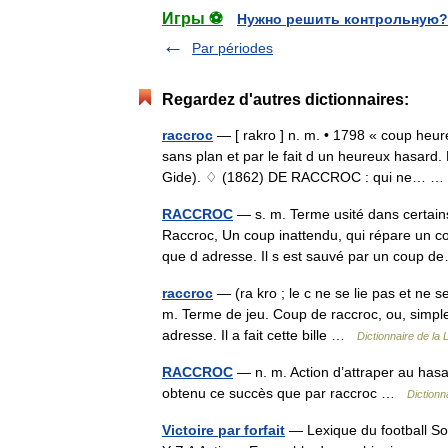
Игры ⚽
Нужно решить контрольную?
Par périodes
Regardez d'autres dictionnaires:
raccroc
— [ rakro ] n. m. • 1798 « coup heu
sans plan et par le fait d un heureux hasard.
Gide). ♢ (1862) DE RACCROC : qui ne…
RACCROC
— s. m. Terme usité dans certain
Raccroc, Un coup inattendu, qui répare un c
que d adresse. Il s est sauvé par un coup
raccroc
— (ra kro ; le c ne se lie pas et ne se
m. Terme de jeu. Coup de raccroc, ou, simple
adresse. Il a fait cette bille …
Dictionnaire de la 
RACCROC
— n. m. Action d’attraper au hasa
obtenu ce succès que par raccroc …
Dictionn
Victoire par forfait
— Lexique du football So