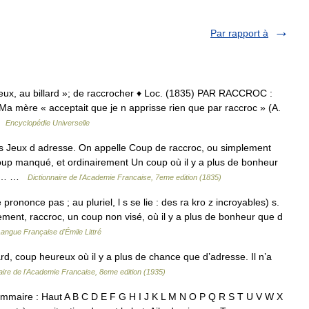
Par rapport à
reux, au billard »; de raccrocher ♦ Loc. (1835) PAR RACCROC :
 Ma mère « acceptait que je n apprisse rien que par raccroc » (A.
 …
Encyclopédie Universelle
s Jeux d adresse. On appelle Coup de raccroc, ou simplement
oup manqué, et ordinairement Un coup où il y a plus de bonheur
 de… …
Dictionnaire de l'Academie Francaise, 7eme edition (1835)
 prononce pas ; au pluriel, l s se lie : des ra kro z incroyables) s.
ment, raccroc, un coup non visé, où il y a plus de bonheur que d
Langue Française d'Émile Littré
rd, coup heureux où il y a plus de chance que d’adresse. Il n’a
aire de l'Academie Francaise, 8eme edition (1935)
mmaire : Haut A B C D E F G H I J K L M N O P Q R S T U V W X