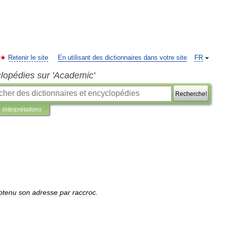
Retenir le site
En utilisant des dictionnaires dans votre site
FR
clopédies sur 'Academic'
Recherche!
interprétations
btenu
son
adresse
par
raccroc
.