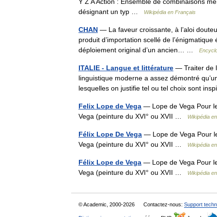
Y Z A Action : Ensemble de combinaisons mena
désignant un typ …
Wikipédia en Français
CHAN
— La faveur croissante, à l’aloi doute
produit d’importation scellé de l’énigmatique 
déploiement original d’un ancien… …
Encyclo
ITALIE - Langue et littérature
— Traiter de l
linguistique moderne a assez démontré qu’une 
lesquelles on justifie tel ou tel choix sont 
Felix Lope de Vega
— Lope de Vega Pour le
Vega (peinture du XVI° ou XVII …
Wikipédia e
Félix Lope De Vega
— Lope de Vega Pour le
Vega (peinture du XVI° ou XVII …
Wikipédia e
Félix Lope de Vega
— Lope de Vega Pour le
Vega (peinture du XVI° ou XVII …
Wikipédia e
© Academic, 2000-2026
Contactez-nous:
Support techn