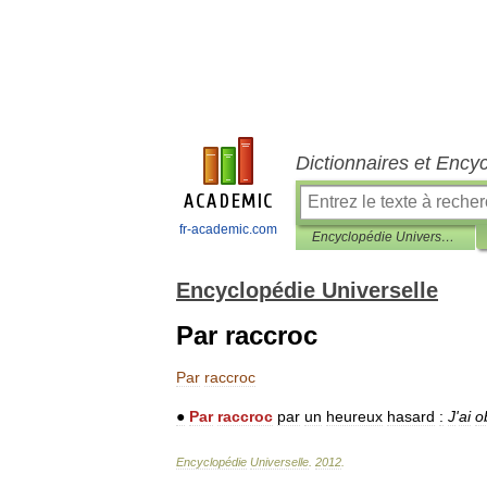
Dictionnaires et Ency
fr-academic.com
Encyclopédie Universelle
Encyclopédie Universelle
Par raccroc
Par
raccroc
●
Par
raccroc
par
un
heureux
hasard
:
J
'
ai
o
Encyclopédie
Universelle
.
2012
.